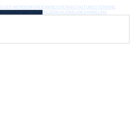
TGLIED WERDEN
FÖRDERKREIS
VERANSTALTUNGSTERMINE
ORTSCHAFT BETTRUM
BILDERGALERIE
LINKSAMMLUNG