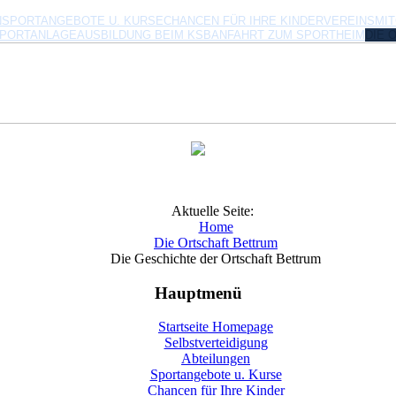
N
SPORTANGEBOTE U. KURSE
CHANCEN FÜR IHRE KINDER
VEREINSMI
SPORTANLAGE
AUSBILDUNG BEIM KSB
ANFAHRT ZUM SPORTHEIM
DIE 
Aktuelle Seite:
Home
Die Ortschaft Bettrum
Die Geschichte der Ortschaft Bettrum
Hauptmenü
Startseite Homepage
Selbstverteidigung
Abteilungen
Sportangebote u. Kurse
Chancen für Ihre Kinder