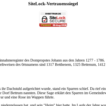
SiteLock-Vertrauenssiegel
Einnahmeregister des Dompropstes Johann aus den Jahren 1277 - 1786.
reibweisen des 0rtsnamens sind 1317 Betthenem, 1325 Bettenum, 1412
 ihr Dachstuhl aufgerichtet wurde, stand ein Sparren schief. Da rief 
ihr Dorf Bettrum nannten. Diese Sage erklärt den Sparren im Gemeinde
 war und eine Rose im Wappen führte.
 niedergelassen hat, und sein "Heim" hier hatte. Im Laufe der Jahre wu