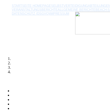
STARTSEITE HOMEPAGE
SELBSTVERTEIDIGUNG
ABTEILUNGE
VERANSTALTUNGSBERICHTE
ALLGEMEINE BERICHTE
BEACH-
DATENSCHUTZ (DSGVO)
IMPRESSUM