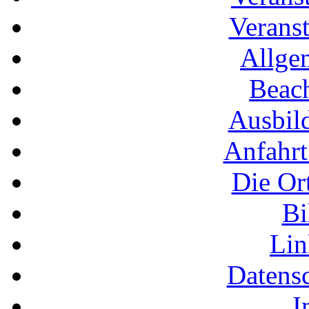
Veranst
Allge
Beac
Ausbil
Anfahrt
Die Or
Bi
Li
Datens
I