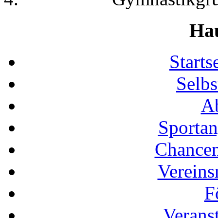
Ha
Start
Selbs
Ab
Sportan
Chancen
Vereins
F
Verans