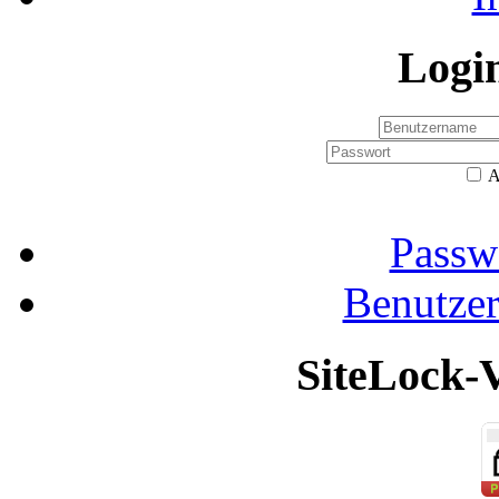
Logi
A
Passw
Benutze
SiteLock-V