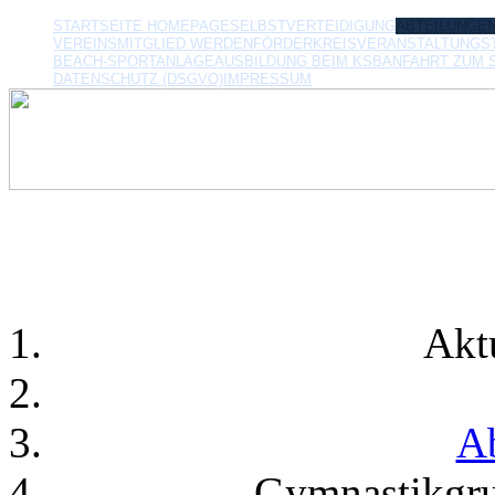
STARTSEITE HOMEPAGE
SELBSTVERTEIDIGUNG
ABTEILUNGE
VEREINSMITGLIED WERDEN
FÖRDERKREIS
VERANSTALTUNGS
BEACH-SPORTANLAGE
AUSBILDUNG BEIM KSB
ANFAHRT ZUM 
DATENSCHUTZ (DSGVO)
IMPRESSUM
Akt
Ab
Gymnastikgru